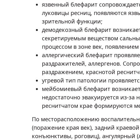
язвенный блефарит сопровождаетс
луковицы ресниц, появляются язвы
зрительной функции;
демодекозный блефарит возникает
секретируемым веществом сальных
процессом в зоне век, появлением
аллергический блефарит проявляет
раздражителей, аллергенов. Соп
раздражением, краснотой реснитч
угревой тип патологии проявляетс
мейбомиевый блефарит возникает 
недостаточно эвакуируется из-за 
реснитчатом крае формируются м
По месторасположению воспалительн
(поражение края век), задний краево
конъюнктивы, роговиц), ангулярный (л