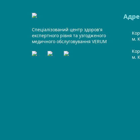
Адре
Спеціалізований центр здоров'я
Кор
експертного рівня та узгодженого
м. К
медичного обслуговування VERUM
Кор
м. 