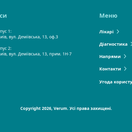
си
Меню
пус 1:
Лікарі
иїв, вул. Деміївська, 13, оф.3
Діагностика
пус 2:
Київ, вул. Деміївська, 13, прим. 1Н-7
Напрями
Контакти
Угода корист
Copyright 2026, Verum. Усі права захищені.