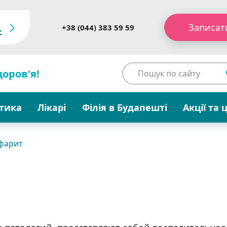
Записат
+38 (044) 383 59 59
c
доров'я!
стика
Лікарі
Філія в Будапешті
Акції та 
фарит