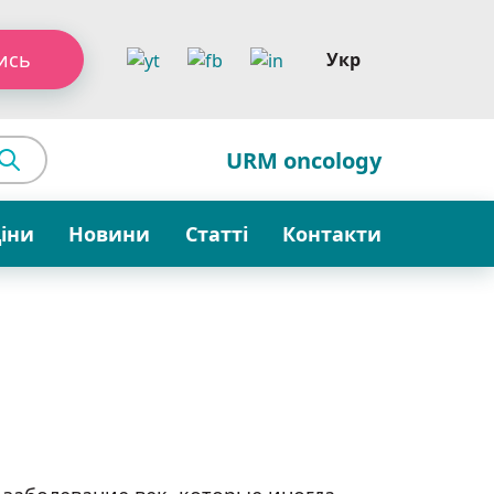
ись
Укр
URM oncology
ціни
Новини
Статті
Контакти