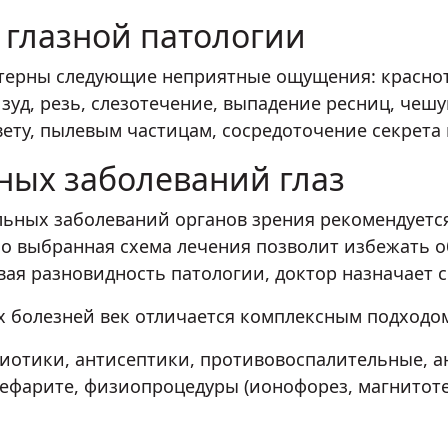
 глазной патологии
ктерны следующие неприятные ощущения: краснота
 зуд, резь, слезотечение, выпадение ресниц, чеш
ту, пылевым частицам, сосредоточение секрета в 
ных заболеваний глаз
ьных заболеваний органов зрения рекомендуется
отно выбранная схема лечения позволит избежать 
вая разновидность патологии, доктор назначает
болезней век отличается комплексным подходом,
иотики, антисептики, противовоспалительные, 
лефарите, физиопроцедуры (ионофорез, магнитот