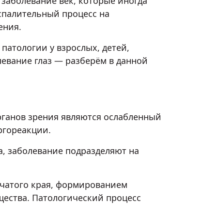
 заболевание век, которые иногда
оспалительный процесс на
ения.
патологии у взрослых, детей,
левание глаз — разберём в данной
ганов зрения являются ослабленный
ргореакции.
а, заболевание подразделяют на
чатого края, формированием
ества. Патологический процесс