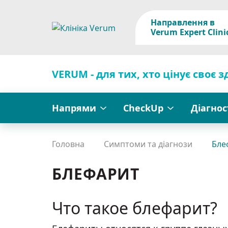
Направлення в
Verum Expert Clini
VERUM - для тих, хто цінує своє з
Напрями
CheckUp
Діагно
Головна
Симптоми та діагнози
Бле
БЛЕФАРИТ
Что такое блефарит?