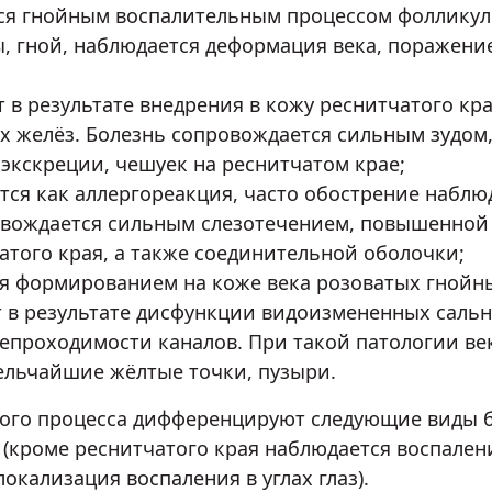
я гнойным воспалительным процессом фолликулов
, гной, наблюдается деформация века, поражени
 в результате внедрения в кожу реснитчатого кр
 желёз. Болезнь сопровождается сильным зудом,
 экскреции, чешуек на реснитчатом крае;
ся как аллергореакция, часто обострение наблюд
ровождается сильным слезотечением, повышенной
атого края, а также соединительной оболочки;
я формированием на коже века розоватых гнойных
в результате дисфункции видоизмененных сальн
непроходимости каналов. При такой патологии век
ельчайшие жёлтые точки, пузыри.
ого процесса дифференцируют следующие виды б
й (кроме реснитчатого края наблюдается воспале
окализация воспаления в углах глаз).