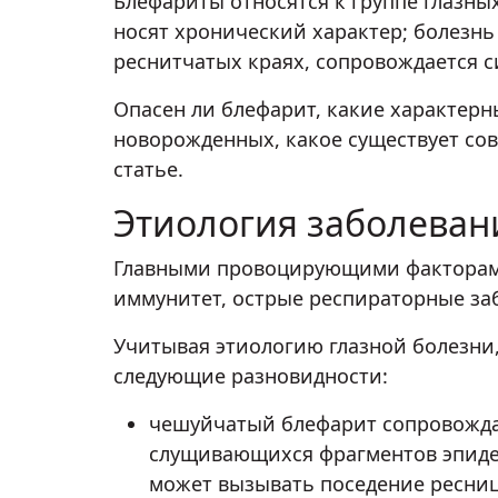
Блефариты относятся к группе глазны
носят хронический характер; болезнь
реснитчатых краях, сопровождается 
Опасен ли блефарит, какие характерн
новорожденных, какое существует сов
статье.
Этиология заболеван
Главными провоцирующими факторами 
иммунитет, острые респираторные заб
Учитывая этиологию глазной болезни,
следующие разновидности:
чешуйчатый блефарит сопровожда
слущивающихся фрагментов эпидер
может вызывать поседение ресниц