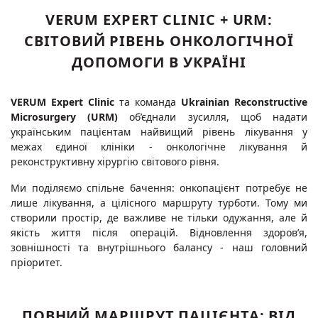
VERUM EXPERT CLINIC + URM:
СВІТОВИЙ РІВЕНЬ ОНКОЛОГІЧНОЇ
ДОПОМОГИ В УКРАЇНІ
VERUM Expert Clinic
та команда
Ukrainian Reconstructive
Microsurgery (URM)
об’єднали зусилля, щоб надати
українським пацієнтам найвищий рівень лікування у
межах єдиної клініки - онкологічне лікування й
реконструктивну хірургію світового рівня.
Ми поділяємо спільне бачення: онкопацієнт потребує не
лише лікування, а цілісного маршруту турботи. Тому ми
створили простір, де важливе не тільки одужання, але й
якість життя після операцій. Відновлення здоров’я,
зовнішності та внутрішнього балансу - наш головний
пріоритет.
ПОВНИЙ МАРШРУТ ПАЦІЄНТА: ВІД