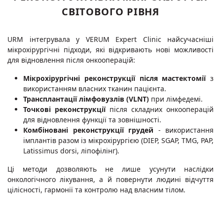
СВІТОВОГО РІВНЯ
URM інтегрувала у VERUM Expert Clinic найсучасніші
мікрохірургічні підходи, які відкривають нові можливості
для відновлення після онкооперацій:
Мікрохірургічні реконструкції після мастектомії
з
використанням власних тканин пацієнта.
Трансплантації лімфовузлів (VLNT)
при лімфедемі.
Точкові реконструкції
після складних онкооперацій
для відновлення функції та зовнішності.
Комбіновані реконструкції грудей
- використання
імплантів разом із мікрохірургією (DIEP, SGAP, TMG, PAP,
Latissimus dorsi, ліпофілінг).
Ці методи дозволяють не лише усунути наслідки
онкологічного лікування, а й повернути людині відчуття
цілісності, гармонії та контролю над власним тілом.