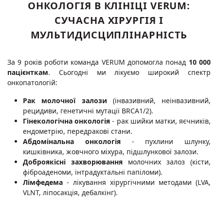
ОНКОЛОГІЯ В КЛІНІЦІ VERUM:
СУЧАСНА ХІРУРГІЯ І
МУЛЬТИДИСЦИПЛІНАРНІСТЬ
За 9 років роботи команда VERUM допомогла понад
10 000
пацієнткам
. Сьогодні ми лікуємо широкий спектр
онкопатологій:
Рак молочної залози
(інвазивний, неінвазивний,
рецидиви, генетичні мутації BRCA1/2).
Гінекологічна онкологія
- рак шийки матки, яєчників,
ендометрію, передракові стани.
Абдомінальна онкологія
- пухлини шлунку,
кишківника, жовчного міхура, підшлункової залози.
Доброякісні захворювання
молочних залоз (кісти,
фіброаденоми, інтрадуктальні папіломи).
Лімфедема
- лікування хірургічними методами (LVA,
VLNT, ліпосакція, дебалкінг).