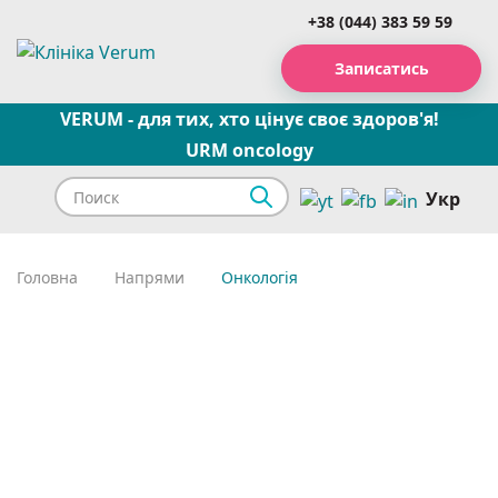
+38 (044) 383 59 59
Записатись
VERUM - для тих, хто цінує своє здоров'я!
URM oncology
Укр
Головна
Напрями
Онкологія