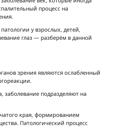
 заболевание век, которые иногда
оспалительный процесс на
ения.
патологии у взрослых, детей,
левание глаз — разберём в данной
ганов зрения являются ослабленный
ргореакции.
а, заболевание подразделяют на
чатого края, формированием
ества. Патологический процесс