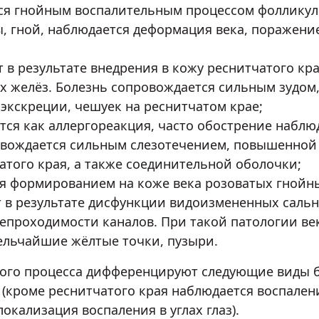
я гнойным воспалительным процессом фолликулов
, гной, наблюдается деформация века, поражени
 в результате внедрения в кожу реснитчатого кр
 желёз. Болезнь сопровождается сильным зудом,
 экскреции, чешуек на реснитчатом крае;
ся как аллергореакция, часто обострение наблюд
ровождается сильным слезотечением, повышенной
атого края, а также соединительной оболочки;
я формированием на коже века розоватых гнойных
в результате дисфункции видоизмененных сальн
непроходимости каналов. При такой патологии век
ельчайшие жёлтые точки, пузыри.
ого процесса дифференцируют следующие виды б
й (кроме реснитчатого края наблюдается воспале
окализация воспаления в углах глаз).