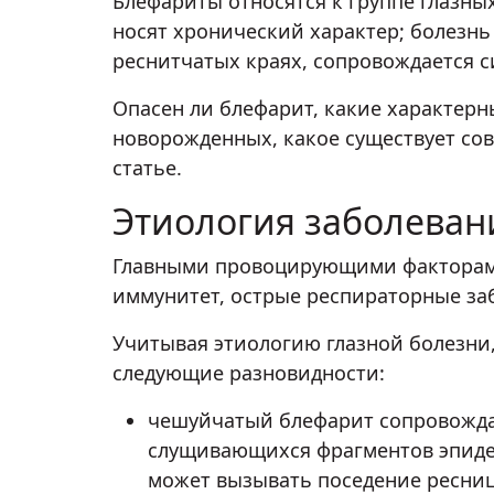
Блефариты относятся к группе глазны
носят хронический характер; болезнь
реснитчатых краях, сопровождается 
Опасен ли блефарит, какие характерн
новорожденных, какое существует сов
статье.
Этиология заболеван
Главными провоцирующими факторами 
иммунитет, острые респираторные заб
Учитывая этиологию глазной болезни,
следующие разновидности:
чешуйчатый блефарит сопровожда
слущивающихся фрагментов эпидер
может вызывать поседение ресниц