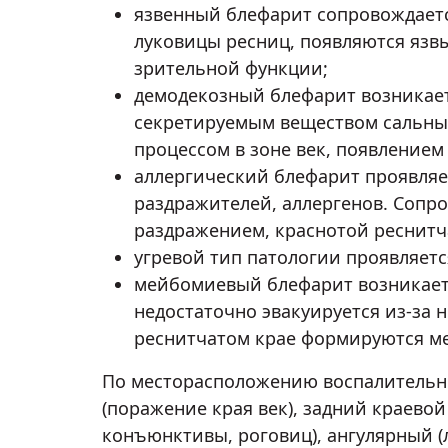
язвенный блефарит сопровождаетс
луковицы ресниц, появляются язвы
зрительной функции;
демодекозный блефарит возникает
секретируемым веществом сальных
процессом в зоне век, появлением
аллергический блефарит проявляет
раздражителей, аллергенов. Соп
раздражением, краснотой реснитч
угревой тип патологии проявляетс
мейбомиевый блефарит возникает 
недостаточно эвакуируется из-за 
реснитчатом крае формируются м
По месторасположению воспалительн
(поражение края век), задний краево
конъюнктивы, роговиц), ангулярный (л