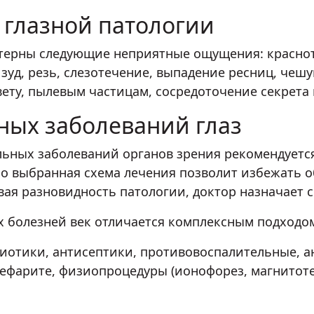
 глазной патологии
ктерны следующие неприятные ощущения: краснота
 зуд, резь, слезотечение, выпадение ресниц, чеш
ту, пылевым частицам, сосредоточение секрета в 
ных заболеваний глаз
ьных заболеваний органов зрения рекомендуется
отно выбранная схема лечения позволит избежать 
вая разновидность патологии, доктор назначает
болезней век отличается комплексным подходом,
иотики, антисептики, противовоспалительные, 
лефарите, физиопроцедуры (ионофорез, магнитот