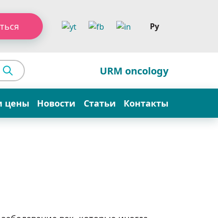
ться
Ру
URM oncology
и цены
Новости
Статьи
Контакты