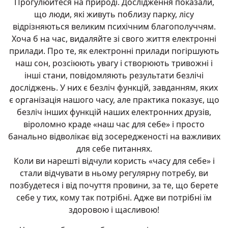
Прогулюйтеся на природі. Дослідження показали,
що люди, які живуть поблизу парку, лісу
відрізняються великим психічним благополуччям.
Хоча б на час, видаляйте зі свого життя електронні
прилади. Про те, як електронні прилади погіршують
наш сон, розсіюють увагу і створюють тривожні і
інші стани, повідомляють результати безлічі
досліджень. У них є безліч функцій, завданням, яких
є організація нашого часу, але практика показує, що
безліч інших функцій наших електронних друзів,
віроломно краде «наш час для себе» і просто
банально відволікає від зосередженості на важливих
для себе питаннях.
Коли ви нарешті відчули користь «часу для себе» і
стали відчувати в ньому регулярну потребу, ви
позбудетеся і від почуття провини, за те, що берете
себе у тих, кому так потрібні. Адже ви потрібні їм
здоровою і щасливою!