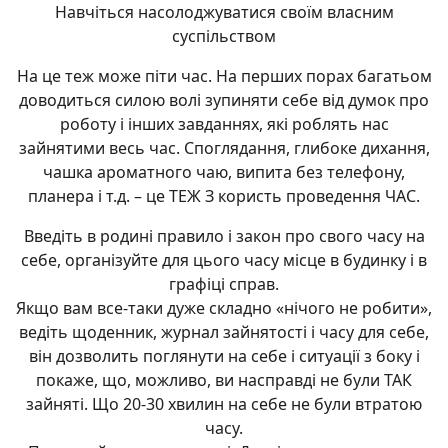
Навчіться насолоджуватися своїм власним
суспільством
На це теж може піти час. На перших порах багатьом
доводиться силою волі зупиняти себе від думок про
роботу і інших завданнях, які роблять нас
зайнятими весь час. Споглядання, глибоке дихання,
чашка ароматного чаю, випита без телефону,
планера і т.д. – це ТЕЖ З користь проведення ЧАС.
Введіть в родині правило і закон про свого часу на
себе, організуйте для цього часу місце в будинку і в
графіці справ.
Якщо вам все-таки дуже складно «нічого не робити»,
ведіть щоденник, журнал зайнятості і часу для себе,
він дозволить поглянути на себе і ситуації з боку і
покаже, що, можливо, ви насправді не були ТАК
зайняті. Що 20-30 хвилин на себе не були втратою
часу.