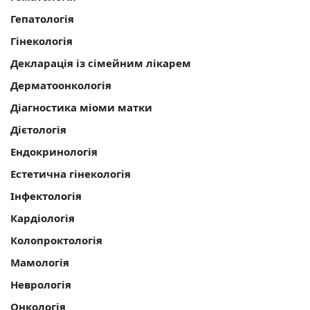
Гепатологія
Гінекологія
Декларація із сімейним лікарем
Дерматоонкологія
Діагностика міоми матки
Дієтологія
Ендокринологія
Естетична гінекологія
Інфектологія
Кардіологія
Колопроктологія
Мамологія
Неврологія
Онкологія