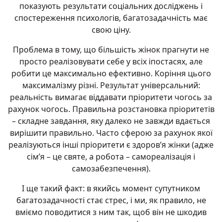
показують результати соціальних досліджень і
спостереження психологів, багатозадачність має
свою ціну.
Проблема в тому, що більшість жінок прагнути не
просто реалізовувати себе у всіх іпостасях, але
робити це максимально ефективно. Коріння цього
максималізму різні. Результат універсальний:
реальність вимагає віддавати пріоритети чогось за
рахунок чогось. Правильна розстановка пріоритетів
– складне завдання, яку далеко не завжди вдається
вирішити правильно. Часто сферою за рахунок якої
реалізуються інші пріоритети є здоров’я жінки (адже
сім’я – це святе, а робота – самореалізація і
самозабезпечення).
І ще такий факт: в якийсь момент супутником
багатозадачності стає стрес, і ми, як правило, не
вміємо поводитися з ним так, щоб він не шкодив