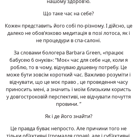
нашому здоров’ю.
Що таке час на себе?
Кожен представить його собі по-різному. І дійсно, це
далеко не обов’язково медитація в позі лотоса, як і
не процедури в спа-салоні.
За словами бологера Barbara Green, «працює
бабусею 6 онуків»: “Моє« час для себе »це, коли я
роблю, то в чому, відчуваю душевну потребу. Це
може бути зовсім короткий час. Важливо розуміти і
відчувати, що це моє право , це проведення часу
приносить мені, а значить і моїм близьким користь
у довгостроковій перспективі, не відчувати почуття
провини. ”
Як і де його знайти?
Це правда буває непросто. Але причини того не
тільки об’єктивні (громаддя справ), але і суб’єктивні,