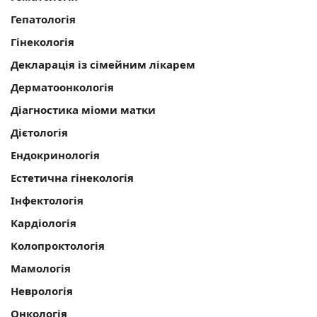
Гепатологія
Гінекологія
Декларація із сімейним лікарем
Дерматоонкологія
Діагностика міоми матки
Дієтологія
Ендокринологія
Естетична гінекологія
Інфектологія
Кардіологія
Колопроктологія
Мамологія
Неврологія
Онкологія