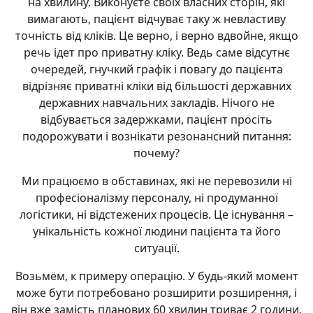
на хвилину. Виконуєте своїх власних сторін, які
вимагають, пацієнт відчуває таку ж невластиву
точність від кліків. Це верно, і верно вдвойне, якщо
речь ідет про приватну кліку. Ведь саме відсутнє
очередей, гнучкий графік і повагу до пацієнта
відрізняє приватні кліки від більшості державних
державних навчальних закладів. Нічого не
відбувається задержками, пацієнт просіть
подорожувати і вознікати резонансний питання:
почему?
Ми працюємо в обставинах, які не перевозили ні
професіоналізму персоналу, ні продуманної
логістики, ні відстежених процесів. Це існування –
унікальність кожної людини пацієнта та його
ситуації.
Возьмём, к примеру операцію. У будь-який момент
може бути потребовано розширити розширення, і
він вже замість планових 60 хвилин триває 2 години.