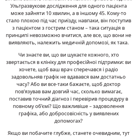
Ультразвукове дослідження для одного пацієнта
може зайняти 10 хвилин, а в іншому 45. Кому-то
стало плохою під час приїзду, навпаки, він поступив
з пацієнтом з гострим станом – така ситуація в
принципі невозможно вчитися, але все, що вони не
виявляють, належить медичній допомозі, як така.
Чи знаєте ви, що ви шукаєте кожного, хто
звертається в клініку для професійної підтримки: ви
хочете, щоб ваш врач сперечався і радіо
задовольняв графік не вдавався вам достатньо
часу? Або ви все-таки бажаєте, щоб доктор
пов’язував вам довгий час, сколько вимагає,
поставив точний діагноз і перевірив процедуру в
повному об’ємі? Що важливіше – задоволення
графіка, або добросовісність у виявлених
допомогах?
Якщо ви побачите глубже, станете очевидним, тут