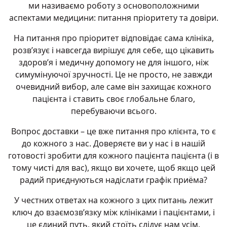
ми називаємо роботу з основоположними
аспектами медицини: питання пріоритету та довіри.
На питання про пріоритет відповідає сама клініка,
розв’язує і навсегда вирішує для себе, що цікавить
здоров’я і медичну допомогу не для іншого, ніж
симумінуючої зручності. Це не просто, не завжди
очевидний вибор, але саме він захищає кожного
пацієнта і ставить своє глобальне благо,
перебуваючи всього.
Вопрос доставки – це вже питання про клієнта, то є
до кожного з нас. Доверяєте ви у нас і в нашій
готовості зробити для кожного пацієнта пацієнта (і в
тому чисті для вас), якщо ви хочете, щоб якщо цей
радий приєднуються надіслати графік приёма?
У честних ответах на кожного з цих питань лежит
ключ до взаємозв’язку між клініками і пацієнтами, і
це єдиний путь, який стоїть слідує нам усім.