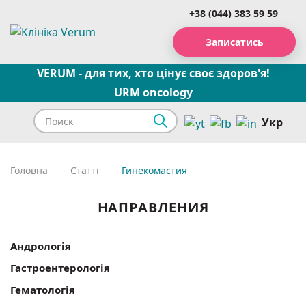
+38 (044) 383 59 59
Записатись
VERUM - для тих, хто цінує своє здоров'я!
URM oncology
Укр
Головна
Статті
Гинекомастия
НАПРАВЛЕНИЯ
Андрологія
Гастроентерологія
Гематологія