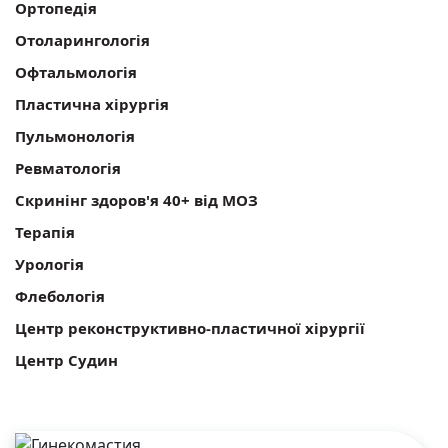
Ортопедія
Отоларингологія
Офтальмологія
Пластична хірургія
Пульмонологія
Ревматологія
Скринінг здоров'я 40+ від МОЗ
Терапія
Урологія
Флебологія
Центр реконструктивно-пластичної хірургії
Центр Судин