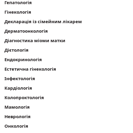
Гепатологія
Гінекологія
Декларація із сімейним лікарем
Дерматоонкологія
Діагностика міоми матки
Дієтологія
Ендокринологія
Естетична гінекологія
Інфектологія
Кардіологія
Колопроктологія
Мамологія
Неврологія
Онкологія