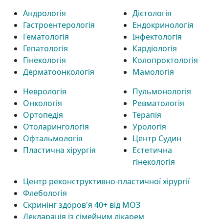
Андрологія
Дієтологія
Гастроентерологія
Ендокринологія
Гематологія
Інфектологія
Гепатологія
Кардіологія
Гінекологія
Колопроктологія
Дерматоонкологія
Мамологія
Неврологія
Пульмонологія
Онкологія
Ревматологія
Ортопедія
Терапія
Отоларингологія
Урологія
Офтальмологія
Центр Судин
Пластична хірургія
Естетична
гінекологія
Центр реконструктивно-пластичної хірургії
Флебологія
Скринінг здоров'я 40+ від МОЗ
Декларація із сімейним лікарем