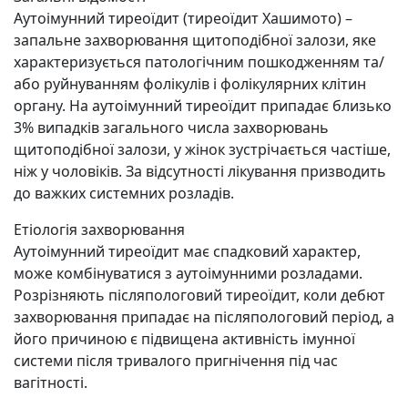
Аутоімунний тиреоїдит (тиреоїдит Хашимото) –
запальне захворювання щитоподібної залози, яке
характеризується патологічним пошкодженням та/
або руйнуванням фолікулів і фолікулярних клітин
органу. На аутоімунний тиреоїдит припадає близько
3% випадків загального числа захворювань
щитоподібної залози, у жінок зустрічається частіше,
ніж у чоловіків. За відсутності лікування призводить
до важких системних розладів.
Етіологія захворювання
Аутоімунний тиреоїдит має спадковий характер,
може комбінуватися з аутоімунними розладами.
Розрізняють післяпологовий тиреоїдит, коли дебют
захворювання припадає на післяпологовий період, а
його причиною є підвищена активність імунної
системи після тривалого пригнічення під час
вагітності.