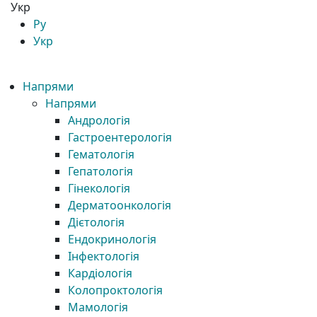
Укр
Ру
Укр
Напрями
Напрями
Андрологія
Гастроентерологія
Гематологія
Гепатологія
Гінекологія
Дерматоонкологія
Дієтологія
Ендокринологія
Інфектологія
Кардіологія
Колопроктологія
Мамологія