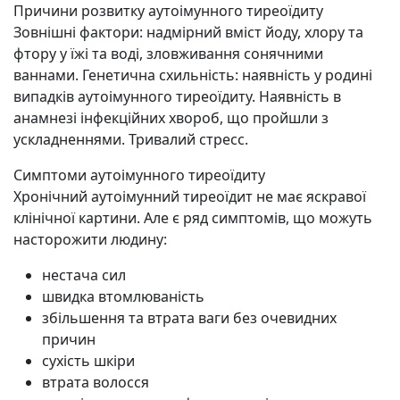
Причини розвитку аутоімунного тиреоїдиту
Зовнішні фактори: надмірний вміст йоду, хлору та
фтору у їжі та воді, зловживання сонячними
ваннами.
Генетична схильність: наявність у родині
випадків аутоімунного тиреоїдиту.
Наявність в
анамнезі інфекційних хвороб, що пройшли з
ускладненнями.
Тривалий стресс.
Симптоми аутоімунного тиреоїдиту
Хронічний аутоімунний тиреоїдит не має яскравої
клінічної картини. Але є ряд симптомів, що можуть
насторожити людину:
нестача сил
швидка втомлюваність
збільшення та втрата ваги без очевидних
причин
сухість шкіри
втрата волосся