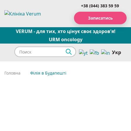
+38 (044) 383 59 59
Записатись
VERUM - для тих, хто цінує своє здоров'я!
URM oncology
Укр
Головна
Філія в Будапешті