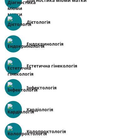
Діагностика міоми матки
Дієтологія
Ендокринологія
Естетична гінекологія
Інфектологія
Кардіологія
Колопроктологія