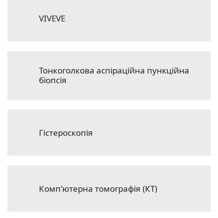
VIVEVE
Тонкоголкова аспіраційна пункційна
біопсія
Гістероскопія
Комп’ютерна томографія (КТ)