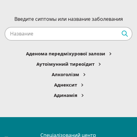
Введите сиптомы или название заболевания
Аденома передміхурової залози
Аутоімунний тиреоїдит
Алкоголізм
Аднексит
Адинамія
Спеціалізований центр