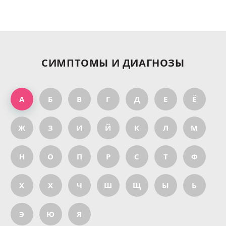
СИМПТОМЫ И ДИАГНОЗЫ
А
Б
В
Г
Д
Е
Ё
Ж
З
И
Й
К
Л
М
Н
О
П
Р
С
Т
Ф
Х
Х
Ч
Ш
Щ
Ы
Ь
Э
Ю
Я