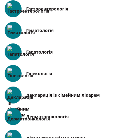
Гастроентерологія
Гематологія
Гепатологія
Гінекологія
Декларація із сімейним лікарем
Дерматоонкологія