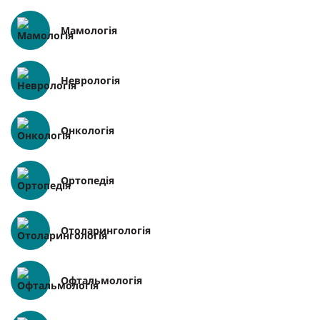
Мамологія
Неврологія
Онкологія
Ортопедія
Отоларингологія
Офтальмологія