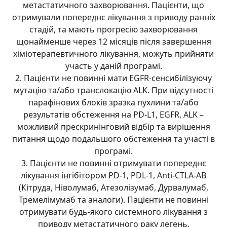
метастатичного захворювання. Пацієнти, що
отримували попереднє лікування з приводу ранніх
стадій, та мають прогресію захворювання
щонайменше через 12 місяців після завершення
хіміотерапевтичного лікування, можуть прийняти
участь у даній програмі.
2. Пацієнти не повинні мати EGFR-сенсибілізуючу
мутацію та/або транслокацію ALK. При відсутності
парафінових блоків зразка пухлини та/або
результатів обстеження на PD-L1, EGFR, ALK –
можливий прескринінговий відбір та вирішення
питання щодо подальшого обстеження та участі в
програмі.
3. Пацієнти не повинні отримувати попереднє
лікування інгібітором PD-1, PDL-1, Anti-CTLA-AB
(Кітруда, Ніволумаб, Атезолізумаб, Дурвалумаб,
Тремелімумаб та аналоги). Пацієнти не повинні
отримувати будь-якого системного лікування з
приводу метастатичного раку легень.