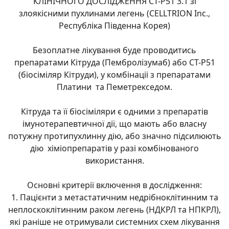
КЛІНІЧНОГО ДОСЛІДЖЕННЯ CT-P51 3.1 зі
злоякісними пухлинами легень (CELLTRION Inc.,
Республіка Південна Корея)
Безоплатне лікування буде проводитись
препаратами Кітруда (Пембролізумаб) або СT-P51
(біосіміляр Кітруди), у комбінаціі з препаратами
Платини та Пеметрекседом.
Кітруда та її біосіміляри є одними з препаратів
імунотерапевтичної дії, що мають або власну
потужну протипухлинну дію, або значно підсилюють
дію хіміопрепаратів у разі комбінованого
використання.
Основні критерії включення в дослідження:
1. Пацієнти з метастатичним недрібноклітинним та
неплоскоклітинним раком легень (НДКРЛ та НПКРЛ),
які раніше не отримували системних схем лікування