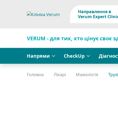
Направлення в
Verum Expert Clini
VERUM - для тих, хто цінує своє з
Напрями
CheckUp
Діагно
Головна
Лікарі
Мамологія
Трух