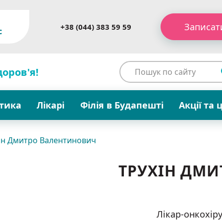
Записат
+38 (044) 383 59 59
c
доров'я!
стика
Лікарі
Філія в Будапешті
Акції та 
ін Дмитро Валентинович
ТРУХІН ДМ
Лікар-онкохіру