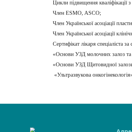
Цикли підвищення кваліфікації з 
Член ЕSMO, ASCO;
Член Української асоціації пласт
Член Української асоціації клініч
Сертифікат лікаря спеціаліста з
«Основи УЗД молочних залоз та 
«Основи УЗД Щитовидної залози т
«Ультразвукова онкогінекологія
Адре