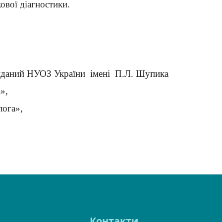
кової діагностики.
й виданий НУОЗ України імені П.Л. Шупика
а»,
лога»,
Контакти