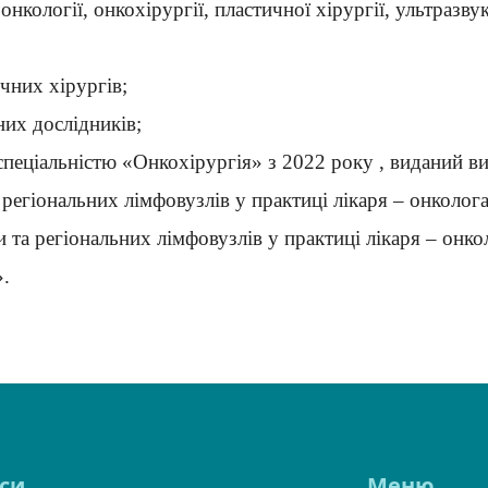
онкології, онкохірургії, пластичної хірургії, ультразву
ичних хірургів;
них дослідників;
а спеціальністю «Онкохірургія» з 2022 року , видани
регіональних лімфовузлів у практиці лікаря – онколог
а регіональних лімфовузлів у практиці лікаря – онко
».
си
Меню