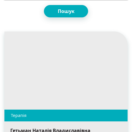
Пошук
Гетьман Наталія Владиславівна