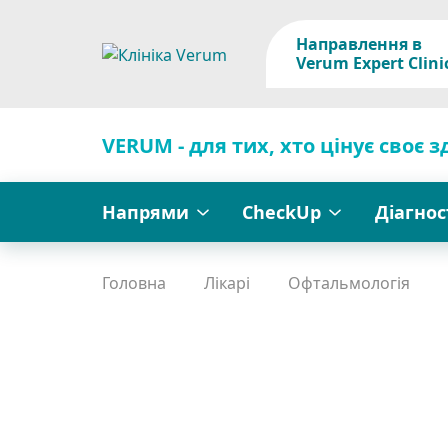
Направлення в
Verum Expert Clini
VERUM - для тих, хто цінує своє з
Напрями
CheckUp
Діагно
Головна
Лікарі
Офтальмологія