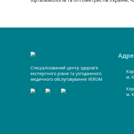
Адре
Спеціалізований центр здоров'я
Кор
експертного рівня та узгодженого
м. К
медичного обслуговування VERUM
Кор
м. 