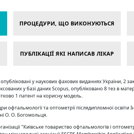
ПРОЦЕДУРИ, ЩО ВИКОНУЮТЬСЯ
ПУБЛІКАЦІЇ ЯКІ НАПИСАВ ЛІКАР
і опубліковані у наукових фахових виданнях України, 2 за
сованих у базі даних Scopus, опубліковано 8 тез в мат
атково 1 патент на корисну модель.
ри офтальмології та оптометрії післядипломної освіти І
і О. О. Богомольця.
анізації "Київське товариство офтальмологів і оптометр
лен міжнародної асоціації ESCRS Membership Application