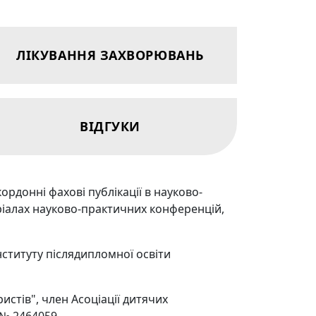
ЛІКУВАННЯ ЗАХВОРЮВАНЬ
ВІДГУКИ
кордонні фахові публікації в науково-
еріалах науково-практичних конференцій,
нституту післядипломної освіти
истів", член Асоціації дитячих
 № 2464059.