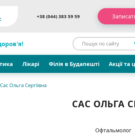
Записат
+38 (044) 383 59 59
c
доров'я!
стика
Лікарі
Філія в Будапешті
Акції та 
Сас Ольга Сергіївна
САС ОЛЬГА С
Офтальмолог