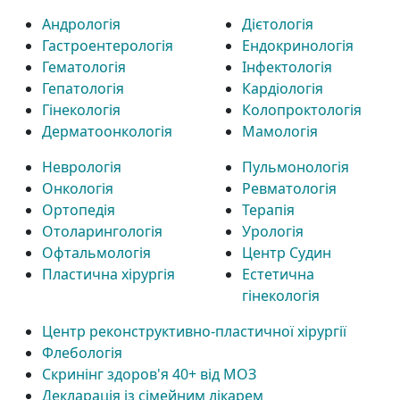
Андрологія
Дієтологія
Гастроентерологія
Ендокринологія
Гематологія
Інфектологія
Гепатологія
Кардіологія
Гінекологія
Колопроктологія
Дерматоонкологія
Мамологія
Неврологія
Пульмонологія
Онкологія
Ревматологія
Ортопедія
Терапія
Отоларингологія
Урологія
Офтальмологія
Центр Судин
Пластична хірургія
Естетична
гінекологія
Центр реконструктивно-пластичної хірургії
Флебологія
Скринінг здоров'я 40+ від МОЗ
Декларація із сімейним лікарем