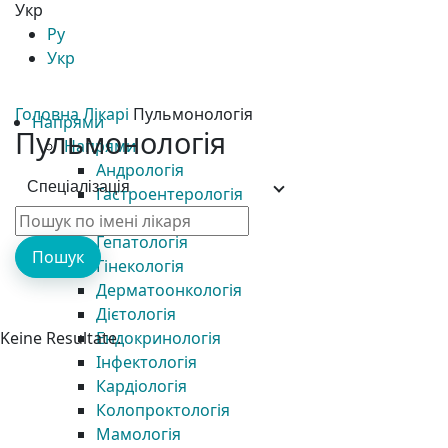
Укр
Ру
Укр
Головна
Лікарі
Пульмонологія
Напрями
Пульмонологія
Напрями
Андрологія
Спеціалізація
Гастроентерологія
Гематологія
Гепатологія
Пошук
Гінекологія
Дерматоонкологія
Дієтологія
Keine Resultate.
Ендокринологія
Інфектологія
Кардіологія
Колопроктологія
Мамологія