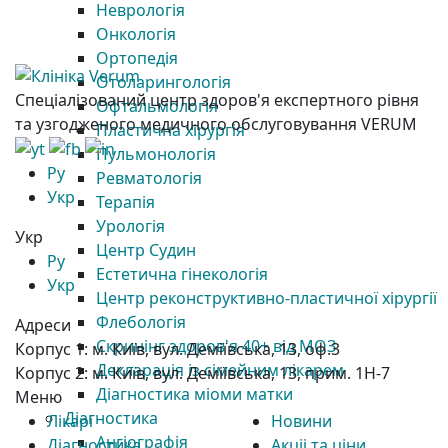
Неврологія
Онкологія
Ортопедія
Отоларингологія
Спеціалізований центр здоров'я експертного рівня
Офтальмологія
та узгодженого медичного обслуговування VERUM
Пластична хірургія
Пульмонологія
Ру
Ревматологія
Укр
Терапія
Урологія
Укр
Центр Судин
Ру
Естетична гінекологія
Укр
Центр реконструктивно-пластичної хірургії
Флебологія
Адреси
Скринінг здоров'я 40+ від МОЗ
Корпус 1:
м. Київ, вул. Деміївська, 13, оф.3
Декларація із сімейним лікарем
Корпус 2:
м. Київ, вул. Деміївська, 13, прим. 1Н-7
Діагностика міоми матки
Меню
Діагностика
Лікарі
Новини
Ангіографія
Діагностика
Акціі та ціни