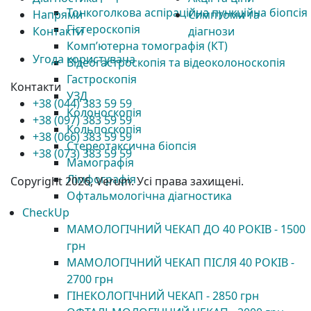
Тонкоголкова аспіраційна пункційна біопсія
Напрями
Симптоми та
Гістероскопія
Контакти
діагнози
Комп’ютерна томографія (КТ)
Угода користувача
Відеогастроскопія та відеоколоноскопія
Гастроскопія
Контакти
УЗД
+38 (044) 383 59 59
Колоноскопія
+38 (097) 383 59 59
Кольпоскопія
+38 (066) 383 59 59
Стереотаксична біопсія
+38 (073) 383 59 59
Мамографія
Лімфографія
Copyright 2026, Verum. Усі права захищені.
Офтальмологічна діагностика
CheckUp
МАМОЛОГІЧНИЙ ЧЕКАП ДО 40 РОКІВ - 1500
грн
МАМОЛОГІЧНИЙ ЧЕКАП ПІСЛЯ 40 РОКІВ -
2700 грн
ГІНЕКОЛОГІЧНИЙ ЧЕКАП - 2850 грн