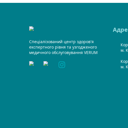
Адре
Спеціалізований центр здоров'я
Кор
експертного рівня та узгодженого
м. К
медичного обслуговування VERUM
Кор
м. 