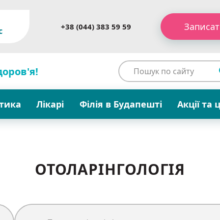
Записат
+38 (044) 383 59 59
c
доров'я!
стика
Лікарі
Філія в Будапешті
Акції та 
ОТОЛАРІНГОЛОГІЯ