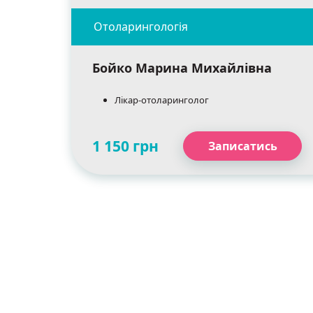
Бойко Марина Михайлівна
Лікар-отоларинголог
1 150 грн
Записатись