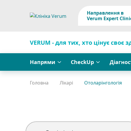
Направлення в
Verum Expert Clini
VERUM - для тих, хто цінує своє з
Напрями
CheckUp
Діагно
Головна
Лікарі
Отоларінгологія