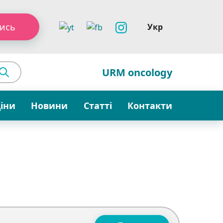
ись
Укр
URM oncology
ціни
Новини
Статті
Контакти