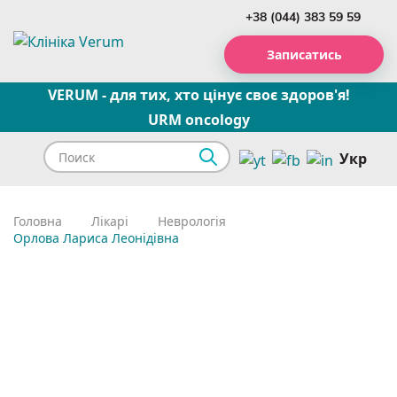
+38 (044) 383 59 59
Записатись
VERUM - для тих, хто цінує своє здоров'я!
URM oncology
Укр
Головна
Лікарі
Неврологія
Орлова Лариса Леонідівна