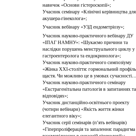
навичок «Основи гістероскопії»;
Учасник семінару «Клінічні керівництва для
акушера-гінеколога»;
Учасник вебінару «УЗД ендометріозу»;
Учасник науково-практичного вебінару ДУ
«ІПАГ НАМНУ»: «Шукаємо причини та
наслідки порушень менструального циклу у
гастроентеролога та ендокринолога»;
Учасник науково-практичного симпозіуму
«Жінка
XXI
-століття: гормональний профіль
щастя. Чи можливо це в умовах сучасності…
Учасник науково-практичного семінару
«Екстрагенітальна патологія в запитаннях та
відповідях»;
Учасник дистанційно-освітнього проекту
(чотири вебінари) «Якість життя жінки
елегантного віку»;
Учасник серії семінарів (п’ять вебінарів)
«Гіперпроліферація та запалення: парадигма
взаємовідносин в сучасній гінекології»;