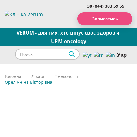
+38 (044) 383 59 59
Записатись
VERUM - для тих, хто цінує своє здоров'я!
URM oncology
Укр
Головна
Лікарі
Гінекологія
Орел Яніна Вікторівна