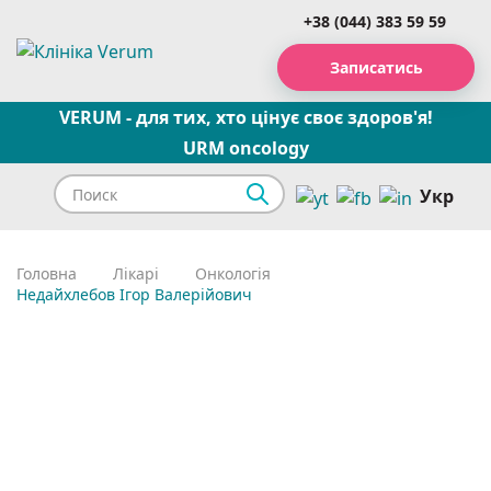
+38 (044) 383 59 59
Записатись
VERUM - для тих, хто цінує своє здоров'я!
URM oncology
Укр
Головна
Лікарі
Онкологія
Недайхлебов Ігор Валерійович