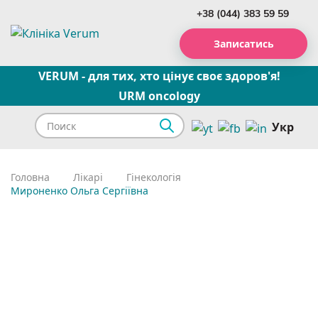
+38 (044) 383 59 59
Записатись
VERUM - для тих, хто цінує своє здоров'я!
URM oncology
Укр
Головна
Лікарі
Гінекологія
Мироненко Ольга Сергіївна