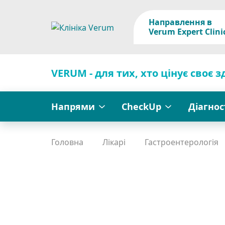
Направлення в
Verum Expert Clini
VERUM - для тих, хто цінує своє з
Напрями
CheckUp
Діагно
Головна
Лікарі
Гастроентерологія