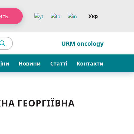
ись
Укр
URM oncology
ціни
Новини
Статті
Контакти
ІНА ГЕОРГІЇВНА