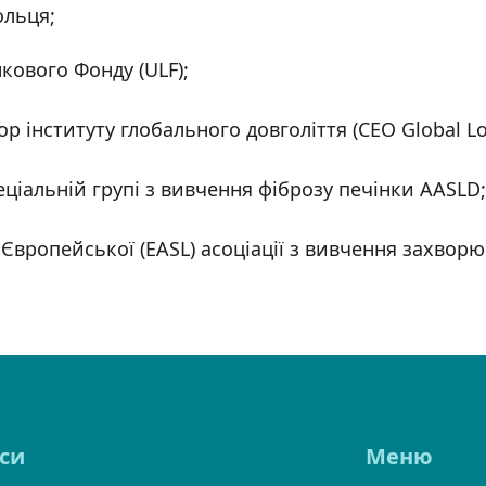
ольця;
кового Фонду (ULF);
інституту глобального довголіття (СEO Global Long
еціальній групі з вивчення фіброзу печінки AASLD;
 Європейської (EASL) асоціації з вивчення захворю
си
Меню