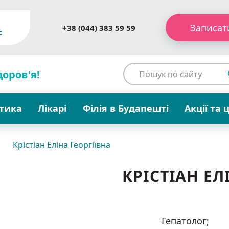
Записат
+38 (044) 383 59 59
c
доров'я!
стика
Лікарі
Філія в Будапешті
Акції та 
Крістіан Еліна Георгіївна
КРІСТІАН ЕЛ
Гепатолог;