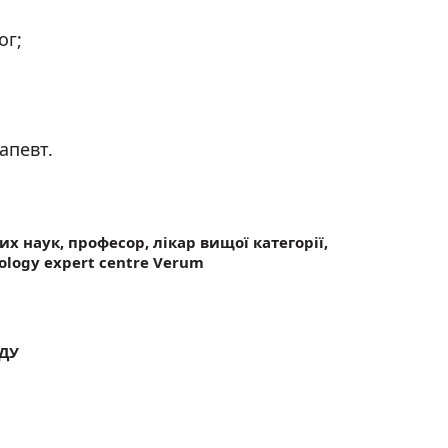
ог;
апевт.
х наук, професор, лікар вищої категорії,
ology expert centre Verum
ІДУ