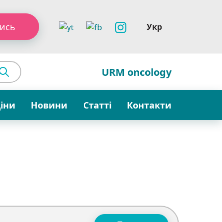
ись
Укр
URM oncology
ціни
Новини
Статті
Контакти