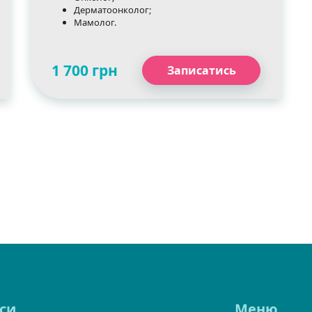
Дерматоонколог;
Мамолог.
1 700 грн
Записатись
си
Меню