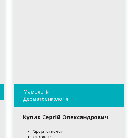
Кулик Сергій Олександрович
Хірург-онколог;
Онколог;