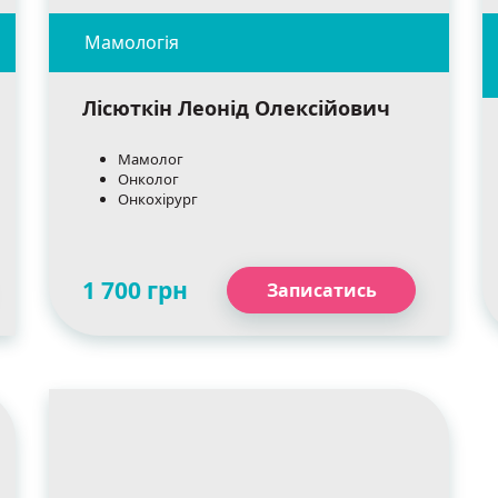
Лісюткін Леонід Олексійович
Мамолог
Онколог
Онкохірург
1 700 грн
Записатись