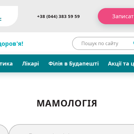
Записат
+38 (044) 383 59 59
c
доров'я!
стика
Лікарі
Філія в Будапешті
Акції та 
МАМОЛОГІЯ