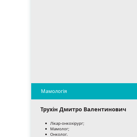
Трухін Дмитро Валентинович
Лікар-онкохірург;
Мамолог;
Онколог.