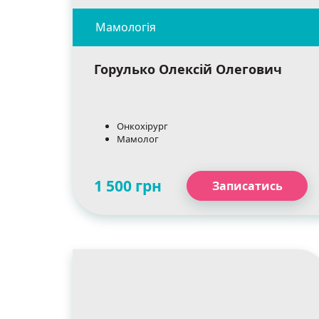
Горулько Олексій Олегович
Онкохірург
Мамолог
1 500 грн
Записатись