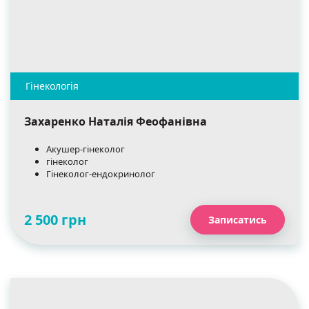
Захаренко Наталія Феофанівна
Акушер-гінеколог
гінеколог
Гінеколог-ендокринолог
2 500 грн
Записатись