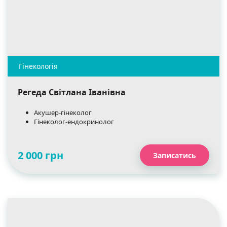
Регеда Світлана Іванівна
Акушер-гінеколог
Гінеколог-ендокринолог
2 000 грн
Записатись