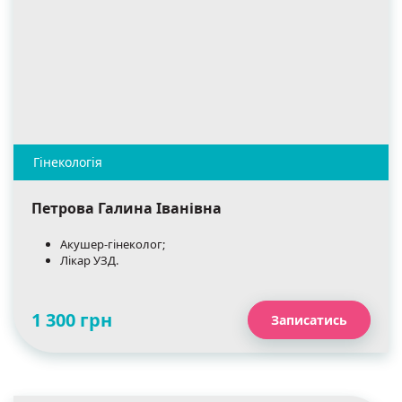
Петрова Галина Іванівна
Акушер-гінеколог;
Лікар УЗД.
1 300 грн
Записатись