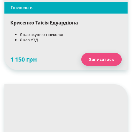
Крисенко Таісія Едуардівна
Лікар акушер-гінеколог
Лікар УЗД
1 150 грн
Записатись