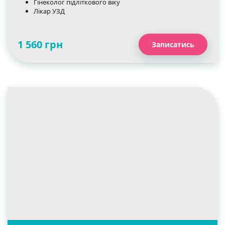
Гінеколог підліткового віку
Лікар УЗД
1 560 грн
Записатись