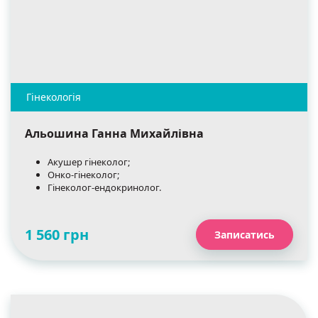
Альошина Ганна Михайлівна
Акушер гінеколог;
Онко-гінеколог;
Гінеколог-ендокринолог.
1 560 грн
Записатись