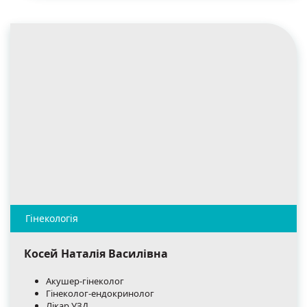
Косей Наталія Василівна
Акушер-гінеколог
Гінеколог-ендокринолог
Лікар УЗД