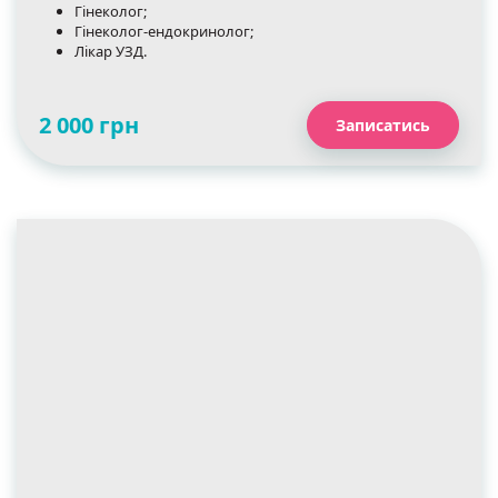
Гінеколог;
Гінеколог-ендокринолог;
Лікар УЗД.
2 000 грн
Записатись