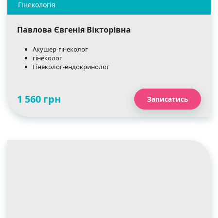
Павлова Євгенія Вікторівна
Акушер-гінеколог
гінеколог
Гінеколог-ендокринолог
1 560 грн
Записатись