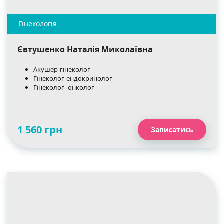
Євтушенко Наталія Миколаївна
Акушер-гінеколог
Гінеколог-ендокринолог
Гінеколог- онколог
1 560 грн
Записатись