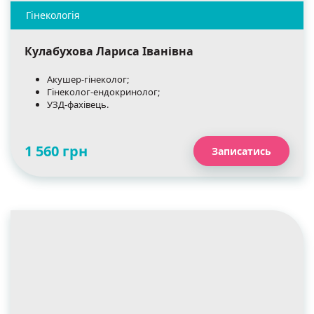
Кулабухова Лариса Іванівна
Акушер-гінеколог;
Гінеколог-ендокринолог;
УЗД-фахівець.
1 560 грн
Записатись