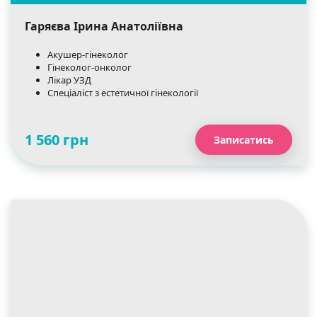
Гаряєва Ірина Анатоліївна
Акушер-гінеколог
Гінеколог-онколог
Лікар УЗД
Спеціаліст з естетичної гінекології
1 560 грн
Записатись