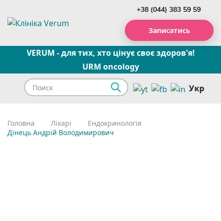
+38 (044) 383 59 59
Записатись
VERUM - для тих, хто цінує своє здоров'я!
URM oncology
Укр
Головна
Лікарі
Ендокринологія
Дінець Андрій Володимирович