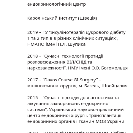
ендокринологічний центр
Каролінський Інститут (Швеція)
2019 – ТУ “Інсулінотерапія цукрового діабету
1 та 2 типів в різних клінічних ситуаціях”,
НМАПО імені П.Л. Шупика
2018 – “Сучасні технології протидії
розповсюдження ВІЛ/CНІД та
наркозалежності”, НМУ імені О.О. Богомольця
2017 – “Davos Сourse GI-Surgery” –
мініінвазивна хірургія, м. Базель, Швейцария
2015 – “Сучасні підходи до діагностики та
лікування захворювань ендокринної
системи”, Український науково-практичний
центр ендокринної хірургії, трансплантації
ендокринних органів і тканин МОЗ України
2019 – ТУ “Інсулінотерапія цукрового діабету