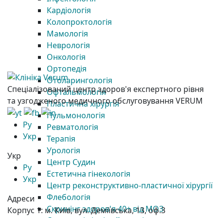
Кардіологія
Колопроктологія
Мамологія
Неврологія
Онкологія
Ортопедія
Отоларингологія
Спеціалізований центр здоров'я експертного рівня
Офтальмологія
та узгодженого медичного обслуговування VERUM
Пластична хірургія
Пульмонологія
Ру
Ревматологія
Укр
Терапія
Урологія
Укр
Центр Судин
Ру
Естетична гінекологія
Укр
Центр реконструктивно-пластичної хірургії
Флебологія
Адреси
Скринінг здоров'я 40+ від МОЗ
Корпус 1:
м. Київ, вул. Деміївська, 13, оф.3