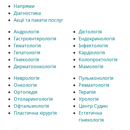
Напрями
Діагностика
Акції та пакети послуг
Андрологія
Дієтологія
Гастроентерологія
Ендокринологія
Гематологія
Інфектологія
Гепатологія
Кардіологія
Гінекологія
Колопроктологія
Дерматоонкологія
Мамологія
Неврологія
Пульмонологія
Онкологія
Ревматологія
Ортопедія
Терапія
Отоларингологія
Урологія
Офтальмологія
Центр Судин
Пластична хірургія
Естетична
гінекологія