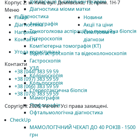
Декларація із сімейним лікарем
Корпус 2:
м. Київ, вул. Деміївська, 13, прим. 1Н-7
Діагностика міоми матки
Меню
Діагностика
Лікарі
Новини
Ангіографія
Діагностика
Акціі та ціни
Тонкоголкова аспіраційна пункційна біопсія
Напрями
Симптоми та
Гістероскопія
Контакти
діагнози
Комп’ютерна томографія (КТ)
Угода користувача
Відеогастроскопія та відеоколоноскопія
Гастроскопія
Контакти
УЗД
+38 (044) 383 59 59
Колоноскопія
+38 (097) 383 59 59
Кольпоскопія
+38 (066) 383 59 59
Стереотаксична біопсія
+38 (073) 383 59 59
Мамографія
Лімфографія
Copyright 2026, Verum. Усі права захищені.
Офтальмологічна діагностика
CheckUp
МАМОЛОГІЧНИЙ ЧЕКАП ДО 40 РОКІВ - 1500
грн