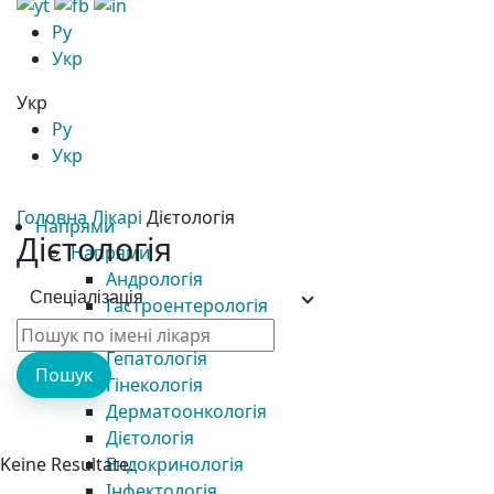
Ру
Укр
Укр
Ру
Укр
Головна
Лікарі
Дієтологія
Напрями
Дієтологія
Напрями
Андрологія
Спеціалізація
Гастроентерологія
Гематологія
Гепатологія
Пошук
Гінекологія
Дерматоонкологія
Дієтологія
Ендокринологія
Keine Resultate.
Інфектологія