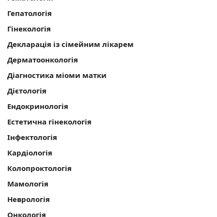
Гепатологія
Гінекологія
Декларація із сімейним лікарем
Дерматоонкологія
Діагностика міоми матки
Дієтологія
Ендокринологія
Естетична гінекологія
Інфектологія
Кардіологія
Колопроктологія
Мамологія
Неврологія
Онкологія