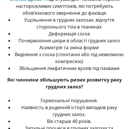
насторожливих симптомів, які потребують
обов’язкового звернення до фахівця:
Ущільнення в грудних залозах, відчуття
стороннього тіла в тканинах
Деформація соска
Почервоніння шкіри в області грудних залоз
Асиметрія та зміна форми
Виділення з соска (спонтанні або під невеликою
компресією)
Збільшення лімфатичних вузлів під пахвами
Які чинники збільшують ризик розвитку раку
грудних залоз?
Гормональні порушення.
Наявність в родинній історії випадків раку
грудних залоз.
Вік старше 40 років.
Запальні процеси в грудних залозах та