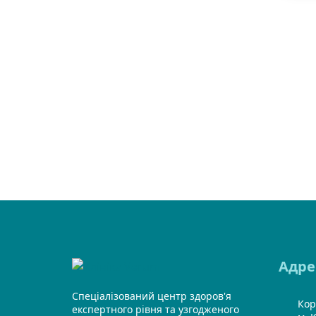
Адре
Спеціалізований центр здоров'я
Кор
експертного рівня та узгодженого