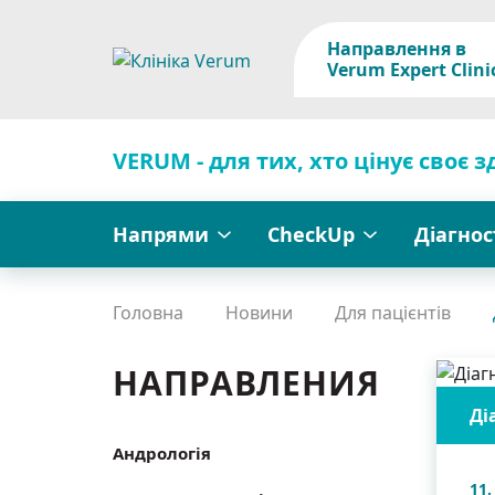
Направлення в
Verum Expert Clini
VERUM - для тих, хто цінує своє з
Напрями
CheckUp
Діагно
Головна
Новини
Для пацієнтів
НАПРАВЛЕНИЯ
Ді
Андрологія
11.