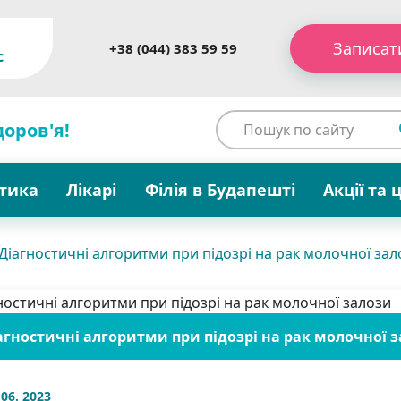
Записат
+38 (044) 383 59 59
c
доров'я!
стика
Лікарі
Філія в Будапешті
Акції та 
Діагностичні алгоритми при підозрі на рак молочної зал
агностичні алгоритми при підозрі на рак молочної 
 06. 2023