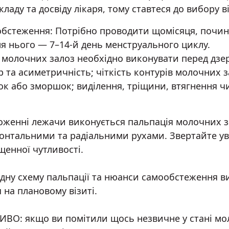
кладу та досвіду лікаря, тому ставтеся до вибору в
бстеження: Потрібно проводити щомісяця, почина
ля нього — 7–14-й день менструального циклу.
 молочних залоз необхідно виконувати перед дзерк
р та асиметричність; чіткість контурів молочних з
ок або зморшок; виділення, тріщини, втягнення чи
оженні лежачи виконується пальпація молочних 
онтальними та радіальними рухами. Звертайте ув
щенної чутливості.
дну схему пальпації та нюанси самообстеження 
я на плановому візиті.
ВО: якщо ви помітили щось незвичне у стані моло