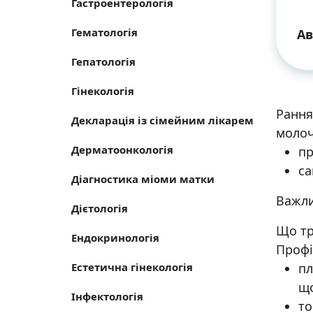
Гастроентерологія
Гематологія
Ав
Гепатологія
Гінекологія
Рання
Декларація із сімейним лікарем
молоч
Дерматоонкологія
пр
са
Діагностика міоми матки
Важли
Дієтологія
Що тр
Ендокринологія
Профі
пл
Естетична гінекологія
що
Інфектологія
то