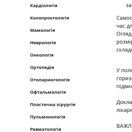
за
Кардіологія
Самоо
Колопроктологія
час д
Мамологія
Огляд
розмі
Неврологія
склад
Онкологія
Ортопедія
У пол
гориз
Отоларингологія
підви
Офтальмологія
Докла
Пластична хірургія
лікар
Пульмонологія
ВАЖЛИ
Ревматологія