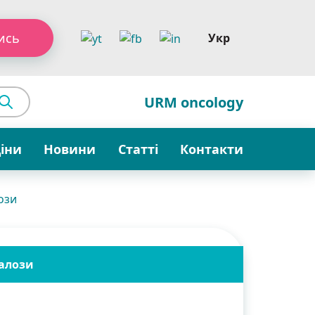
ись
Укр
URM oncology
ціни
Новини
Статті
Контакти
ози
залози