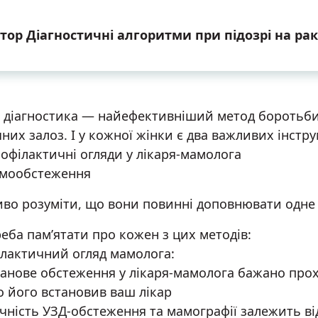
тор Діагностичні алгоритми при підозрі на ра
 діагностика — найефективніший метод боротьби
них залоз. І у кожної жінки є два важливих інстру
офілактичні огляди у лікаря-мамолога
мообстеження
во розуміти, що вони повинні доповнювати одне о
еба пам’ятати про кожен з цих методів:
лактичний огляд мамолога:
анове обстеження у лікаря-мамолога бажано прохо
 його встановив ваш лікар
чність УЗД-обстеження та мамографії залежить ві