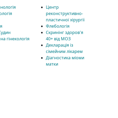
нологія
Центр
ологія
реконструктивно-
пластичної хірургії
ія
Флебологія
Судин
Скринінг здоров'я
на гінекологія
40+ від МОЗ
Декларація із
сімейним лікарем
Діагностика міоми
матки