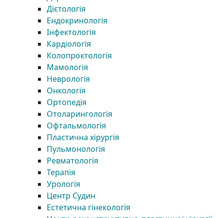
Дієтологія
Ендокринологія
Інфектологія
Кардіологія
Колопроктологія
Мамологія
Неврологія
Онкологія
Ортопедія
Отоларингологія
Офтальмологія
Пластична хірургія
Пульмонологія
Ревматологія
Терапія
Урологія
Центр Судин
Естетична гінекологія