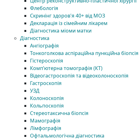
Центр реконструктивно-пластичної хірургії
Флебологія
Скринінг здоров'я 40+ від МОЗ
Декларація із сімейним лікарем
Діагностика міоми матки
Діагностика
Ангіографія
Тонкоголкова аспіраційна пункційна біопсія
Гістероскопія
Комп’ютерна томографія (КТ)
Відеогастроскопія та відеоколоноскопія
Гастроскопія
УЗД
Колоноскопія
Кольпоскопія
Стереотаксична біопсія
Мамографія
Лімфографія
Офтальмологічна діагностика