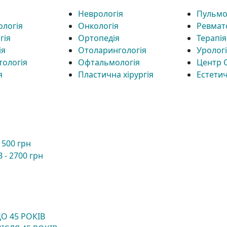
Неврологія
Пульмо
ологія
Онкологія
Ревмат
гія
Ортопедія
Терапія
ія
Отоларингологія
Уролог
тологія
Офтальмологія
Центр 
я
Пластична хірургія
Естетич
500 грн
- 2700 грн
О 45 РОКІВ