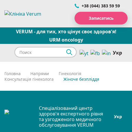
+38 (044) 383 59 59
Записатись
VERUM - для тих, хто цінує своє здоров'я!
URM oncology
Укр
Головна
Напрями
Гінекологія
Консультація гінеколога
Жіноче безпліддя
Спеціалізований центр
здоров'я експертного рівня
Укр
та узгодженого медичного
обслуговування VERUM