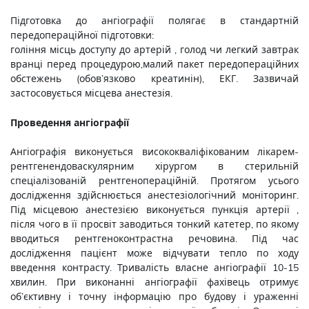
Підготовка до ангіографії полягає в стандартній
передопераційної підготовки:
гоління місць доступу до артерій , голод чи легкий завтрак
вранці перед процедурою,малий пакет передопераційних
обстежень (обов’язково креатинін), ЕКГ. Зазвичай
застосовується місцева анестезія.
Проведення ангіографії
Ангіографія виконується висококваліфікованим лікарем-
рентгенендоваскулярним хірургом в стерильній
спеціалізованій рентгенопераційній. Протягом усього
дослідження здійснюється анестезіологічний моніторинг.
Під місцевою анестезією виконується пункція артерії ,
після чого в її просвіт заводиться тонкий катетер, по якому
вводиться рентгеноконтрастна речовина. Під час
дослідження пацієнт може відчувати тепло по ходу
введення контрасту. Тривалість власне ангіографії 10-15
хвилин. При виконанні ангіографії фахівець отримує
об’єктивну і точну інформацію про будову і ураженні