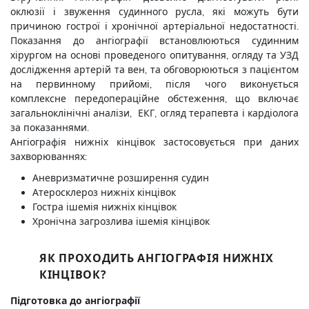
оклюзії і звуження судинного русла, які можуть бути
причиною гострої і хронічної артеріальної недостатності.
Показання до ангіографії встановлюються судинним
хірургом на основі проведеного опитування, огляду та УЗД
дослідження артерій та вен, та обговорюються з пацієнтом
на первинному прийомі, після чого виконується
комплексне передопераційне обстеження, що включає
загальноклінічні аналізи, ЕКГ, огляд терапевта і кардіолога
за показаннями.
Ангіографія нижніх кінцівок застосовується при даних
захворюваннях:
Аневризматичне розширення судин
Атеросклероз нижніх кінцівок
Гостра ішемія нижніх кінцівок
Хронічна загрозлива ішемія кінцівок
ЯК ПРОХОДИТЬ АНГІОГРАФІЯ НИЖНІХ
КІНЦІВОК?
Підготовка до ангіографії