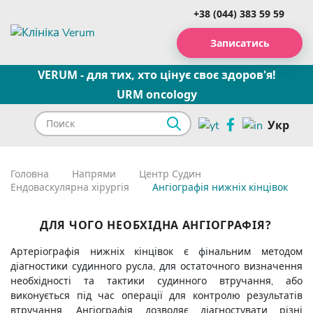
+38 (044) 383 59 59
Записатись
VERUM - для тих, хто цінує своє здоров'я!
URM oncology
Укр
Головна
Напрями
Центр Судин
Ендоваскулярна хірургія
Ангіографія нижніх кінцівок
ДЛЯ ЧОГО НЕОБХІДНА АНГІОГРАФІЯ?
Артеріографія нижніх кінцівок є фінальним методом
діагностики судинного русла, для остаточного визначення
необхідності та тактики судинного втручання, або
виконується під час операції для контролю результатів
втручання. Ангіографія дозволяє діагностувати різні