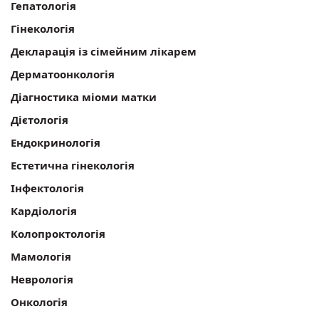
Гепатологія
Гінекологія
Декларація із сімейним лікарем
Дерматоонкологія
Діагностика міоми матки
Дієтологія
Ендокринологія
Естетична гінекологія
Інфектологія
Кардіологія
Колопроктологія
Мамологія
Неврологія
Онкологія