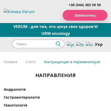
+38 (044) 383 59 59
Записатись
VERUM - для тих, хто цінує своє здоров'я!
URM oncology
Укр
Головна
Статті
Контрацепция в перименопаузе
НАПРАВЛЕНИЯ
Андрологія
Гастроентерологія
Гематологія