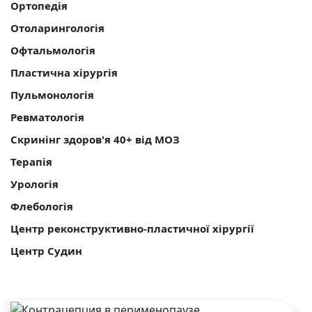
Ортопедія
Отоларингологія
Офтальмологія
Пластична хірургія
Пульмонологія
Ревматологія
Скринінг здоров'я 40+ від МОЗ
Терапія
Урологія
Флебологія
Центр реконструктивно-пластичної хірургії
Центр Судин