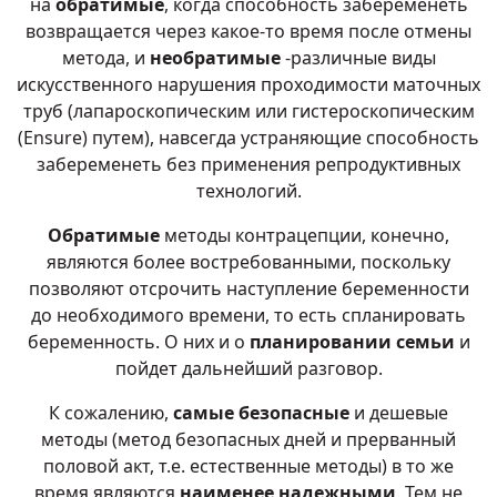
на
обратимые
, когда способность забеременеть
возвращается через какое-то время после отмены
метода, и
необратимые
-различные виды
искусственного нарушения проходимости маточных
труб (лапароскопическим или гистероскопическим
(Ensure) путем), навсегда устраняющие способность
забеременеть без применения репродуктивных
технологий.
Обратимые
методы контрацепции, конечно,
являются более востребованными, поскольку
позволяют отсрочить наступление беременности
до необходимого времени, то есть спланировать
беременность. О них и о
планировании семьи
и
пойдет дальнейший разговор.
К сожалению,
самые безопасные
и дешевые
методы (метод безопасных дней и прерванный
половой акт, т.е. естественные методы) в то же
время являются
наименее надежными
. Тем не