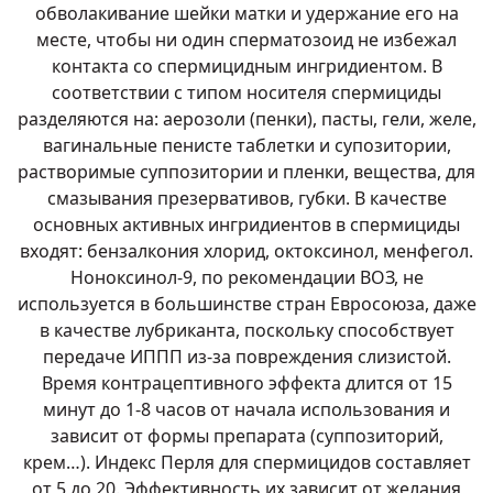
обволакивание шейки матки и удержание его на
месте, чтобы ни один сперматозоид не избежал
контакта со спермицидным ингридиентом. В
соответствии с типом носителя спермициды
разделяются на: аерозоли (пенки), пасты, гели, желе,
вагинальные пенисте таблетки и супозитории,
растворимые суппозитории и пленки, вещества, для
смазывания презервативов, губки. В качестве
основных активных ингридиентов в спермициды
входят: бензалкония хлорид, октоксинол, менфегол.
Ноноксинол-9, по рекомендации ВОЗ, не
используется в большинстве стран Евросоюза, даже
в качестве лубриканта, поскольку способствует
передаче ИППП из-за повреждения слизистой.
Время контрацептивного эффекта длится от 15
минут до 1-8 часов от начала использования и
зависит от формы препарата (суппозиторий,
крем…). Индекс Перля для спермицидов составляет
от 5 до 20. Эффективность их зависит от желания