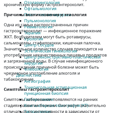
Отоларингология
хроническую форму гастроэнтероколит.
Офтальмология
Причины возникновения и этиология
Пластическая хирургия
Пульмонология
Одна из самых распространенных причин
Ревматология
гастроэнтероколит — инфекционное поражение
Терапия
ЖКТ. Возбудителем могут быть ротавирусы,
Урология
сальмонеллы, стафилококки, кишечная палочка.
Центр Сосудов
Значительное количество случаев приходится на
Эстетическая гинекология
употребление некачественных пищевых продуктов
Центр реконструктивно-пластической
и загрязненной воды. В случае неинфекционного
хирургии
происхождения причиной болезни может быть
Флебология
чрезмерное употребление алкоголя и
Диагностика
табакокурение.
Ангиография
Тонкоигольная аспирационная
Симптомы гастроэнтероколит
пункционная биопсия
Симптомы заболевания появляются на ранних
Гистероскопия
стадиях развития болезни. Они могут значительно
Компьютерная томография (КТ)
отличаться по интенсивности в зависимости от
Гастроскопия