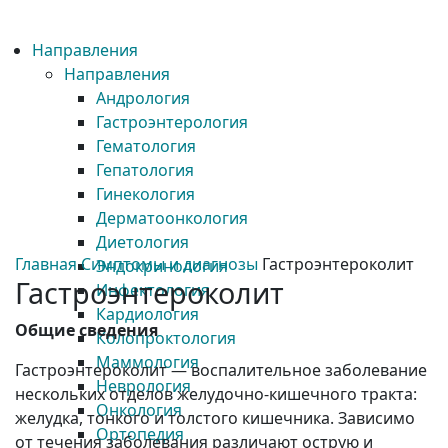
Направления
Направления
Андрология
Гастроэнтерология
Гематология
Гепатология
Гинекология
Дерматоонкология
Диетология
Главная
Симптомы и диагнозы
Гастроэнтероколит
Эндокринология
Гастроэнтероколит
Инфектология
Кардиология
Общие сведения
Колопроктология
Маммология
Гастроэнтероколит — воспалительное заболевание
Неврология
нескольких отделов желудочно-кишечного тракта:
Онкология
желудка, тонкого и толстого кишечника. Зависимо
Ортопедия
от течения заболевания различают острую и