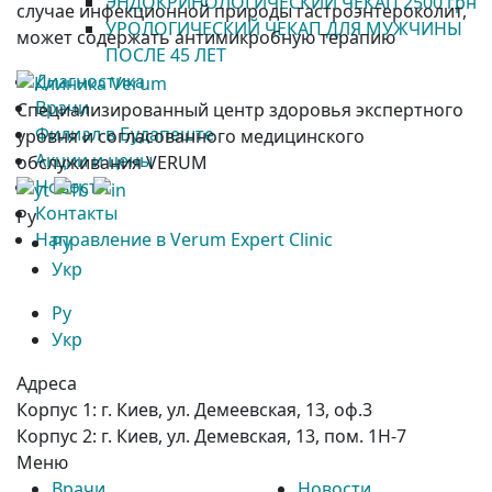
ЭНДОКРИНОЛОГИЧЕСКИЙ ЧЕКАП 2500 грн
случае инфекционной природы гастроэнтероколит,
УРОЛОГИЧЕСКИЙ ЧЕКАП ДЛЯ МУЖЧИНЫ
может содержать антимикробную терапию
ПОСЛЕ 45 ЛЕТ
Диагностика
Врачи
Специализированный центр здоровья экспертного
Филиал в Будапеште
уровня и согласованного медицинского
Акции и цены
обслуживания VERUM
Новости
Контакты
Ру
Направление в Verum Expert Clinic
Ру
Укр
Ру
Укр
Адреса
Корпус 1:
г. Киев, ул. Демеевская, 13, оф.3
Корпус 2:
г. Киев, ул. Демевская, 13, пом. 1Н-7
Меню
Врачи
Новости