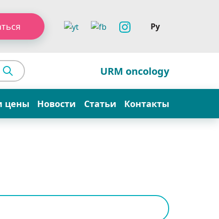
аться
Ру
URM oncology
и цены
Новости
Статьи
Контакты