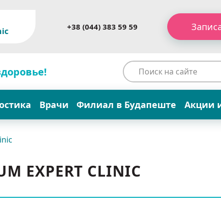
Запис
+38 (044) 383 59 59
nic
здоровье!
остика
Врачи
Филиал в Будапеште
Акции 
inic
M EXPERT CLINIC