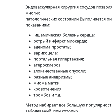
Эндоваскулярная хирургия сосудов позвол
многих
патологических состояний Выполняется о
показаниям:
ишемическая болезнь сердца;
острый инфаркт миокарда;
аденома простаты;
варикоцеле;
портальная гипертензия;
атеросклероз
злокачественные опухоли;
разные аневризмы;
миома матки;
кровотечения;
тромбоз и т.д.
Метод набирает все большую популярност
заболеваний, при которых