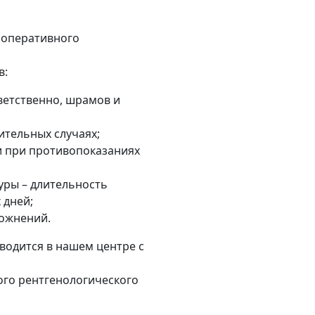
 оперативного
в:
тветственно, шрамов и
тельных случаях;
 при противопоказаниях
уры – длительность
 дней;
ожнений.
водится в нашем центре с
ого рентгенологического