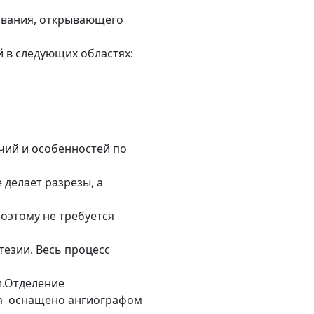
ования, открывающего
 в следующих областях:
чий и особенностей по
делает разрезы, а
поэтому не требуется
тезии. Весь процесс
и.Отделение
um оснащено ангиографом