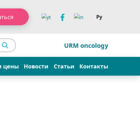
аться
Ру
URM oncology
и цены
Новости
Статьи
Контакты