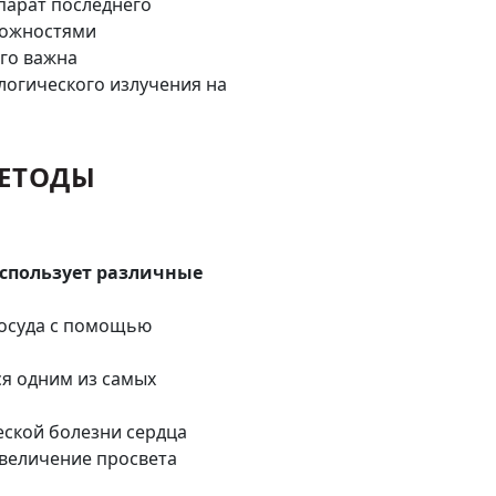
аппарат последнего
можностями
Его важна
логического излучения на
ЕТОДЫ
использует различные
сосуда с помощью
ся одним из самых
еской болезни сердца
увеличение просвета