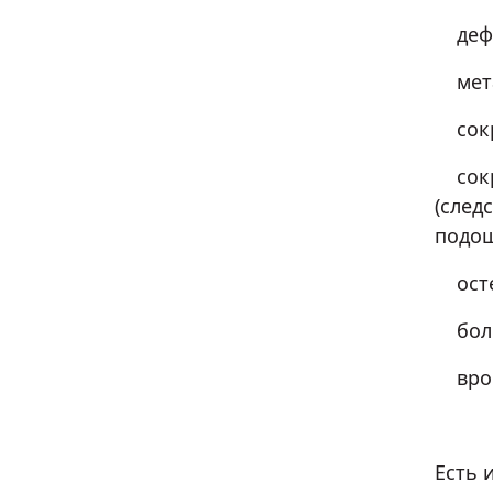
дефо
мета
сокра
сокра
(след
подош
остео
боли
вросш
Есть 