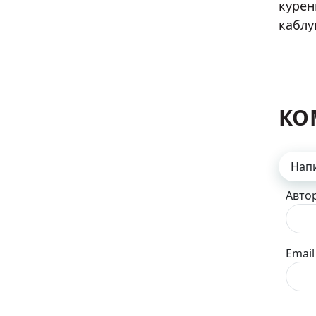
курен
каблу
КО
Нап
Авто
Email