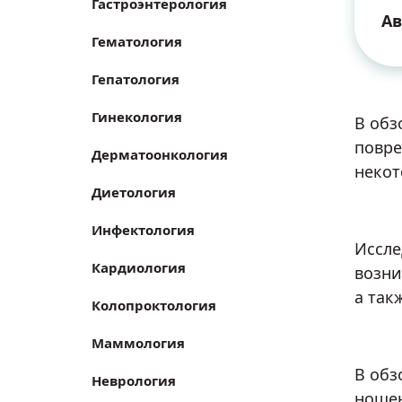
Гастроэнтерология
Ав
Гематология
Гепатология
Гинекология
В обз
повре
Дерматоонкология
некот
Диетология
Инфектология
Иссле
Кардиология
возни
а так
Колопроктология
Маммология
В обз
Неврология
ношен