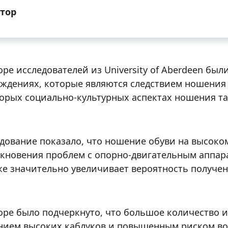
тор
оре исследователей из University of Aberdeen бы
ждениях, которые являются следствием ношения о
орых социально-культурных аспектах ношения та
дование показало, что ношение обуви на высоком
кновения проблем с опорно-двигательным аппара
же значительно увеличивает вероятность получе
оре было подчеркнуто, что большое количество 
ием высоких каблуков и повышенным риском воз