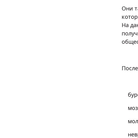
Они т
котор
На да
получ
общес
После
бурси
мозо
моло
невр