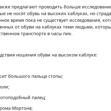
акже предлагают проводить больше исследований
ые не носят обувь на высоких каблуках, но стра
нное время пока не существует исследования, ко
енных от обуви на каблуках теми людьми, которые
твенном транспорте в часы пик.
дствия ношения обуви на высоком каблуке:
т большого пальца стопы;
ли;
топодобный палец;
ома Мортона;