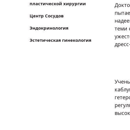
пластической хирургии
Докто
пытае
Центр Сосудов
надее
Эндокринология
теми 
ужест
Эстетическая гинекология
дресс
Учены
каблу
гетер
регул
высок