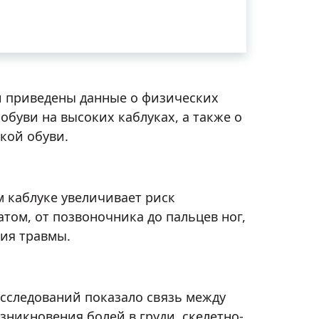
ли приведены данные о физических
буви на высоких каблуках, а также о
кой обуви.
 каблуке увеличивает риск
том, от позвоночника до пальцев ног,
ния травмы.
исследований показало связь между
никновения болей в груди, скелетно-