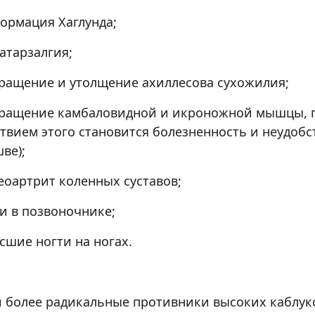
рмация Хаглунда;
тарзалгия;
щение и утолщение ахиллесова сухожилия;
щение камбаловидной и икроножной мышцы, п
ствием этого становится болезненность и неудоб
ве);
артрит коленных суставов;
 в позвоночнике;
ие ногти на ногах.
и более радикальные противники высоких каблук