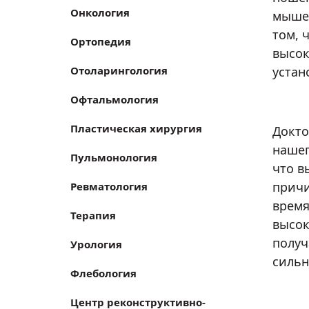
Онкология
мышеч
том, 
Ортопедия
высок
Отоларингология
устан
Офтальмология
Пластическая хирургия
Докто
нашег
Пульмонология
что в
причи
Ревматология
время
Терапия
высок
получ
Урология
сильн
Флебология
Центр реконструктивно-