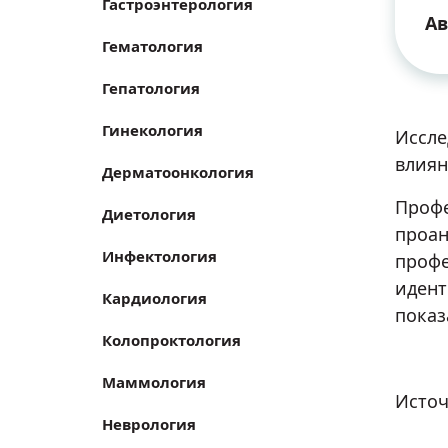
Гастроэнтерология
Ав
Гематология
Гепатология
Гинекология
Иссле
влиян
Дерматоонкология
Профе
Диетология
проан
Инфектология
профе
идент
Кардиология
показ
Колопроктология
Маммология
Источ
Неврология