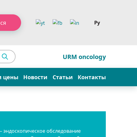
ся
Ру
URM oncology
и цены
Новости
Статьи
Контакты
– эндоскопическое обследование