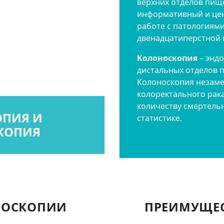
верхних отделов пищ
информативный и цен
работе с патологиями
двенадцатиперстной 
Колоноскопия
– энд
дистальных отделов 
Колоноскопия незаме
колоректального рака
количеству смертель
ОПИЯ И
статистике.
КОПИЯ
РОСКОПИИ
ПРЕИМУЩЕ