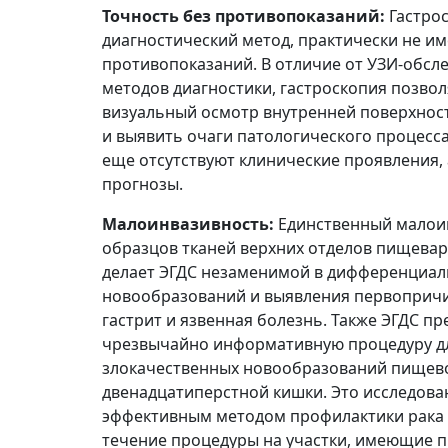
Точность без противопоказаний:
Гастро
диагностический метод, практически не 
противопоказаний. В отличие от УЗИ-обсл
методов диагностики, гастроскопия позвол
визуальный осмотр внутренней поверхнос
и выявить очаги патологического процесса 
еще отсутствуют клинические проявления,
прогнозы.
Малоинвазивность:
Единственный малои
образцов тканей верхних отделов пищевар
делает ЭГДС незаменимой в дифференциал
новообразований и выявления первопричин
гастрит и язвенная болезнь. Также ЭГДС пр
чрезвычайно информативную процедуру дл
злокачественных новообразований пищево
двенадцатиперстной кишки. Это исследова
эффективным методом профилактики рака ж
течение процедуры на участки, имеющие п