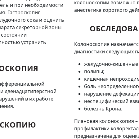
колоноскопии возможно в
ель и при необходимости
анестетика короткого дей
я. Гастроскопия
лудочного сока и оценить
ОБСЛЕДОВА
парата секреторной зоны
 состоянии
олностью устранить
Колоноскопия назначаетс
диагностики следующих п
желудочно-кишечные 
РОСКОПИЯ
полипы;
кишечная непроходим
дифференциальной
боль неопределенног
 и двенадцатиперстной
нарушение дефекации
арушений в их работе,
неспецифический язв
чения.
болезнь Крона.
Плановая колоноскопия –
РОСКОПИЮ
профилактики колоректаль
предназначена для оценк