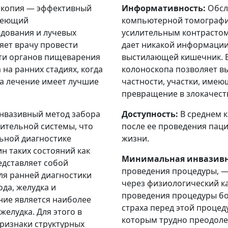
скопия — эффективный
Информативность:
Обсл
имеющий
компьютерной томографи
едования и лучевых
усилительным контрастом
яет врачу провести
дает никакой информации
ти органов пищеварения
выстилающей кишечник. 
на ранних стадиях, когда
колоноскопа позволяет вы
 а лечение имеет лучшие
частности, участки, имею
превращение в злокачест
нвазивный метод забора
Доступность:
В среднем к
ительной системы, что
после ее проведения пац
ьной диагностике
жизни.
 таких состояний как
Минимальная инвазивн
едставляет собой
проведения процедуры, — 
я ранней диагностики
через физиологический ка
да, желудка и
проведения процедуры бо
ние является наиболее
страха перед этой процед
елудка. Для этого в
которым трудно преодоле
ризнаки структурных