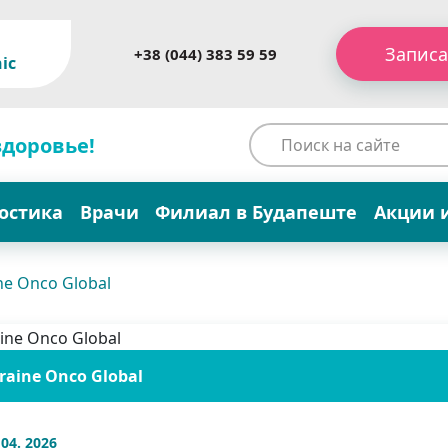
Записа
+38 (044) 383 59 59
ic
здоровье!
остика
Врачи
Филиал в Будапеште
Акции 
ne Onco Global
raine Onco Global
 04. 2026