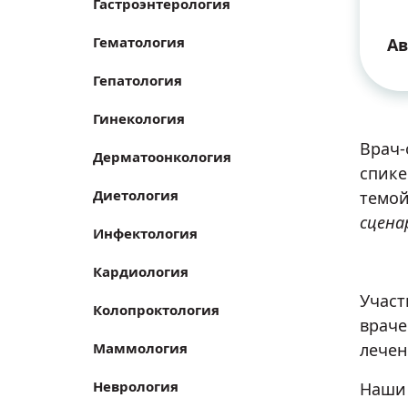
Гастроэнтерология
Гематология
Ав
Гепатология
Гинекология
Врач-
Дерматоонкология
спике
Диетология
темо
сцена
Инфектология
Кардиология
Участ
Колопроктология
враче
лечен
Маммология
Неврология
Наши 