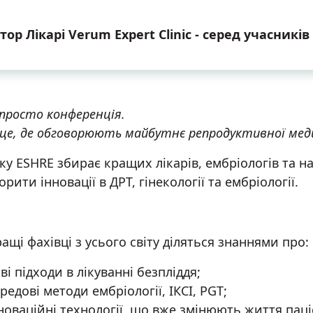
тор Лікарі Verum Expert Clinic - серед учасників
 просто конференція.
сце, де обговорюють майбутнє репродуктивної мед
у ESHRE збирає кращих лікарів, ембріологів та нау
рити інновації в ДРТ, гінекології та ембріології.
ащі фахівці з усього світу діляться знаннями про:
ві підходи в лікуванні безпліддя;
редові методи ембріології, ІКСІ, PGT;
новаційні технології, що вже змінюють життя паці