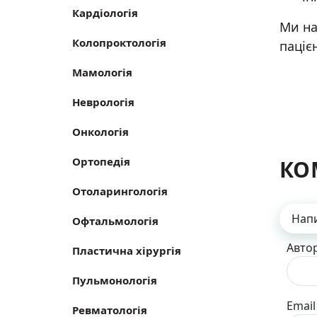
Кардіологія
Ми на
Колопроктологія
пацієн
Мамологія
Неврологія
Онкологія
Ортопедія
КО
Отоларингологія
Нап
Офтальмологія
Авто
Пластична хірургія
Пульмонологія
Email
Ревматологія