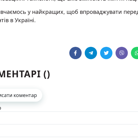
вчаємось у найкращих, щоб впроваджувати передо
тів в Україні.
МЕНТАРІ (
)
исати коментар
р