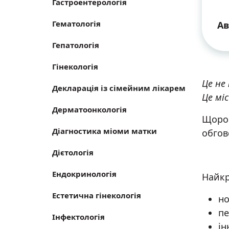
Гастроентерологія
Гематологія
Ав
Гепатологія
Гінекологія
Це не
Декларація із сімейним лікарем
Це мі
Дерматоонкологія
Щорок
Діагностика міоми матки
обгово
Дієтологія
Ендокринологія
Найкр
Естетична гінекологія
но
пе
Інфектологія
ін