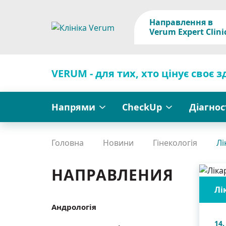
Направлення в
Verum Expert Clini
VERUM - для тих, хто цінує своє з
Напрями
CheckUp
Діагно
Головна
Новини
Гінекологія
Лі
НАПРАВЛЕНИЯ
Лі
Андрологія
14.