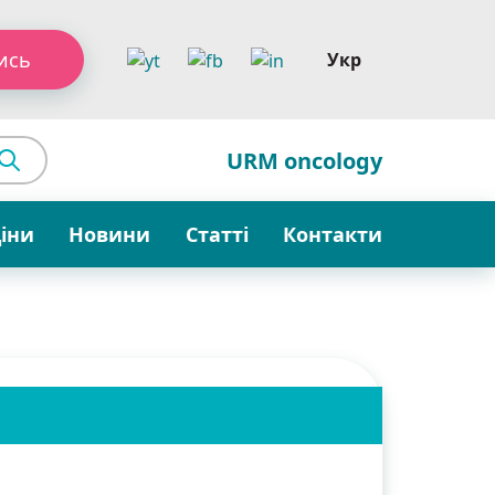
ись
Укр
URM oncology
ціни
Новини
Статті
Контакти